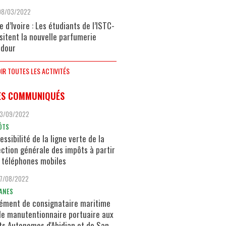
08/03/2022
e d’Ivoire : Les étudiants de l’ISTC-
isitent la nouvelle parfumerie
dour
IR TOUTES LES ACTIVITÉS
ES COMMUNIQUÉS
13/09/2022
ÔTS
essibilité de la ligne verte de la
ection générale des impôts à partir
 téléphones mobiles
17/08/2022
ANES
ément de consignataire maritime
de manutentionnaire portuaire aux
ts Autonomes d'Abidjan et de San