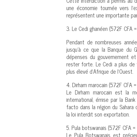
Cette interdiction a permis au d
une économie tournée vers l’ex
représentent une importante par
3. Le Cedi ghanéen (572F CFA =
Pendant de nombreuses années
jusqu’à ce que la Banque du 
dépenses du gouvernement et l
rester forte. Le Cedi a plus de 
plus élevé d’Afrique de l’Ouest.
4. Dirham marocain (572F CFA =
Le Dirham marocain est la mo
international, émise par la Ba
facto dans la région du Sahara o
la loi interdit son exportation.
5. Pula botswanais (572F CFA = 
Le Pula Botswanais est préci