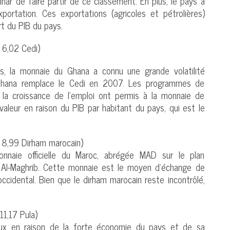
inar de faire partir de ce classement. En plus, le pays a
portation. Ces exportations (agricoles et pétrolières)
t du PIB du pays.
 6,02 Cedi)
, la monnaie du Ghana a connu une grande volatilité
Ghana remplace le Cedi en 2007. Les programmes de
a croissance de l’emploi ont permis à la monnaie de
valeur en raison du PIB par habitant du pays, qui est le
 8,99 Dirham marocain)
nnaie officielle du Maroc, abrégée MAD sur le plan
nk Al-Maghrib. Cette monnaie est le moyen d’échange de
ccidental. Bien que le dirham marocain reste incontrôlé,
11,17 Pula)
eux en raison de la forte économie du pays et de sa