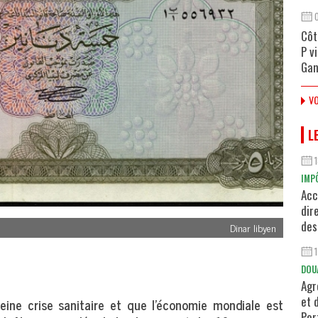
Côt
P v
Gan
VO
L
IMP
Acc
dir
des
Dinar libyen
DOU
Agr
et 
ine crise sanitaire et que l’économie mondiale est
Por