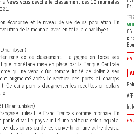
n’s News vous dévoile le classement des 10 monnaies
Pe..
2021.
on économie et le niveau de vie de sa population. En
AUT
volution de la monnaie, avec en tête le dinar libyen.
Côt
cir
Bou
Dinar libyen)
mier rang de ce classement. Il a gagné en force ses
VO
litique monétaire mise en place par la Banque Centrale
gramme qui ne vend qu’un nombre limité de dollar à ses
A
ement augmenté après l’ouverture des ports et champs
Bei
t. Ce qui a permis d’augmenter les recettes en dollars
le.
AFR
1 Dinar tunisien)
bab
 française utilisait le Franc Français comme monnaie. En
par le dinar. Le pays a initié une politique selon laquelle,
VO
porter des dinars ou de les convertir en une autre devise.