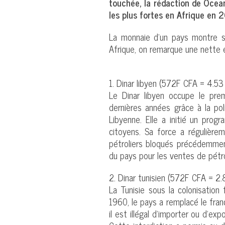
touchée, la rédaction de Ocea
les plus fortes en Afrique en 
La monnaie d’un pays montre s
Afrique, on remarque une nette é
1. Dinar libyen (572F CFA = 4.53 
Le Dinar libyen occupe le pre
dernières années grâce à la po
Libyenne. Elle a initié un pro
citoyens. Sa force a régulièr
pétroliers bloqués précédemmen
du pays pour les ventes de pétro
2. Dinar tunisien (572F CFA = 2.8
La Tunisie sous la colonisation
1960, le pays a remplacé le franc 
il est illégal d’importer ou d’ex