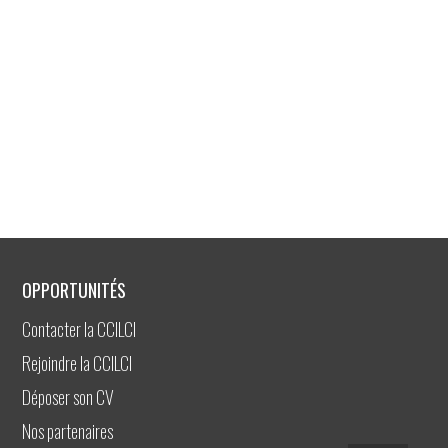
OPPORTUNITÉS
Contacter la CCILCI
Rejoindre la CCILCI
Déposer son CV
Nos partenaires