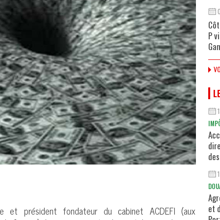
Côt
P v
Gan
VO
L
IMP
Acc
dir
des
DOU
Agr
et 
te et président fondateur du cabinet ACDEFI (aux
Por