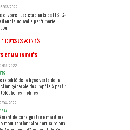
08/03/2022
e d’Ivoire : Les étudiants de l’ISTC-
isitent la nouvelle parfumerie
dour
IR TOUTES LES ACTIVITÉS
ES COMMUNIQUÉS
13/09/2022
ÔTS
essibilité de la ligne verte de la
ection générale des impôts à partir
 téléphones mobiles
17/08/2022
ANES
ément de consignataire maritime
de manutentionnaire portuaire aux
ts Autonomes d'Abidjan et de San