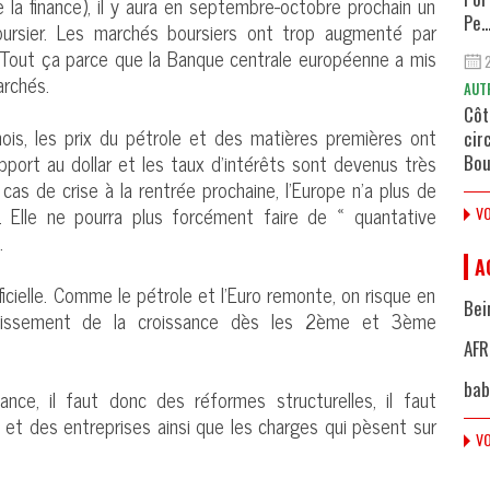
a finance), il y aura en septembre-octobre prochain un
Pe..
 boursier. Les marchés boursiers ont trop augmenté par
. Tout ça parce que la Banque centrale européenne a mis
archés.
AUT
Côt
ois, les prix du pétrole et des matières premières ont
cir
 rapport au dollar et les taux d’intérêts sont devenus très
Bou
cas de crise à la rentrée prochaine, l’Europe n’a plus de
e. Elle ne pourra plus forcément faire de « quantative
VO
.
A
ificielle. Comme le pétrole et l’Euro remonte, on risque en
Bei
entissement de la croissance dès les 2ème et 3ème
AFR
bab
ance, il faut donc des réformes structurelles, il faut
et des entreprises ainsi que les charges qui pèsent sur
VO