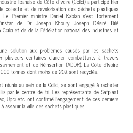
trie libanaise de Côte d’Ivoire (Ccilci) a participé hier
e collecte et de revalorisation des déchets plastiques
 Le Premier ministre Daniel Kablan s’est fortement
l’instar de Dr Joseph Khoury Joseph Désiré Bilé
Ccilci et de de la Fédération national des industries et
 une solution aux problèmes causés par les sachets
r plusieurs centaines d’ancien combattants à travers
Désarmement et de Réinsertion (ADDR). La Côte d’Ivoire
0.000 tonnes dont moins de 20% sont recyclés.
nt réunis au sein de la Ccilci, se sont engagé à racheter
llis par le centre de tri. Les représentants de Safplast
ipac, Upci etc. ont confirmé l’engagement de ces derniers
assainir la ville des sachets plastiques.