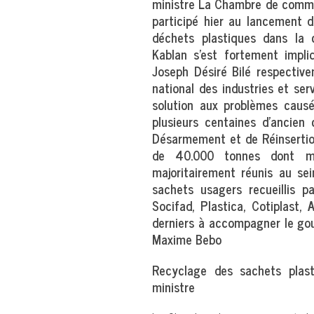
ministre La Chambre de commerc
participé hier au lancement d
déchets plastiques dans la 
Kablan s’est fortement impli
Joseph Désiré Bilé respective
national des industries et ser
solution aux problèmes causé
plusieurs centaines d’ancien 
Désarmement et de Réinsertion
de 40.000 tonnes dont mo
majoritairement réunis au se
sachets usagers recueillis p
Socifad, Plastica, Cotiplast,
derniers à accompagner le gouv
Maxime Bebo
Recyclage des sachets plast
ministre