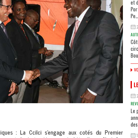
et 
Por
Pe..
AUT
Côt
cir
Bou
VO
L
REV
Le 
ann
des
iques : La Ccilci s’engage aux cotés du Premier