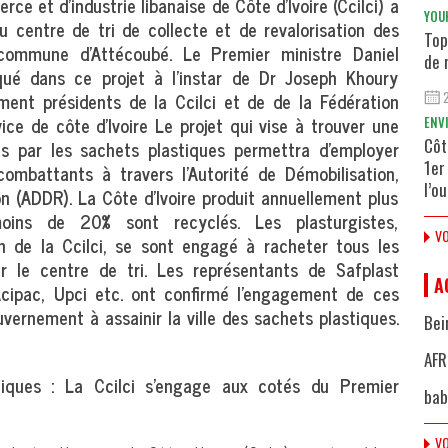
e et d’industrie libanaise de Côte d’Ivoire (Ccilci) a
YOU
u centre de tri de collecte et de revalorisation des
Top
commune d’Attécoubé. Le Premier ministre Daniel
de 
qué dans ce projet à l’instar de Dr Joseph Khoury
ment présidents de la Ccilci et de de la Fédération
vice de côte d’Ivoire Le projet qui vise à trouver une
ENV
Côt
s par les sachets plastiques permettra d’employer
1er
combattants à travers l’Autorité de Démobilisation,
l’o
 (ADDR). La Côte d’Ivoire produit annuellement plus
ins de 20% sont recyclés. Les plasturgistes,
VO
in de la Ccilci, se sont engagé à racheter tous les
ar le centre de tri. Les représentants de Safplast
A
 Acipac, Upci etc. ont confirmé l’engagement de ces
ernement à assainir la ville des sachets plastiques.
Bei
AFR
iques : La Ccilci s’engage aux cotés du Premier
bab
VO