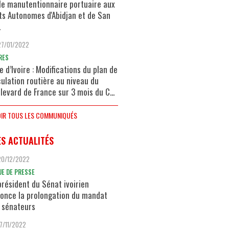
de manutentionnaire portuaire aux
ts Autonomes d'Abidjan et de San
.
27/01/2022
RES
e d’Ivoire : Modifications du plan de
culation routière au niveau du
levard de France sur 3 mois du C...
IR TOUS LES COMMUNIQUÉS
ES ACTUALITÉS
20/12/2022
UE DE PRESSE
président du Sénat ivoirien
once la prolongation du mandat
 sénateurs
17/11/2022