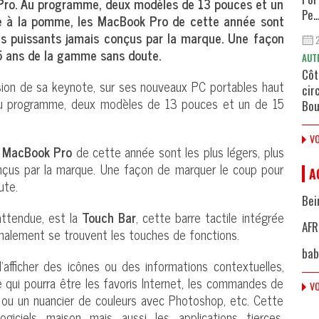
ro. Au programme, deux modèles de 13 pouces et un
Pe..
e à la pomme, les MacBook Pro de cette année sont
plus puissants jamais conçus par la marque. Une façon
5 ans de la gamme sans doute.
AUT
Côt
asion de sa keynote, sur ses nouveaux PC portables haut
cir
u programme, deux modèles de 13 pouces et un de 15
Bou
VO
s
MacBook Pro
de cette année sont les plus légers, plus
onçus par la marque. Une façon de marquer le coup pour
A
ute.
Bei
attendue, est la
Touch Bar
, cette barre tactile intégrée
AFR
ormalement se trouvent les touches de fonctions.
bab
afficher des icônes ou des informations contextuelles,
Ce qui pourra être les favoris Internet, les commandes de
VO
s ou un nuancier de couleurs avec Photoshop, etc. Cette
ogiciels maison mais aussi les applications tierces.