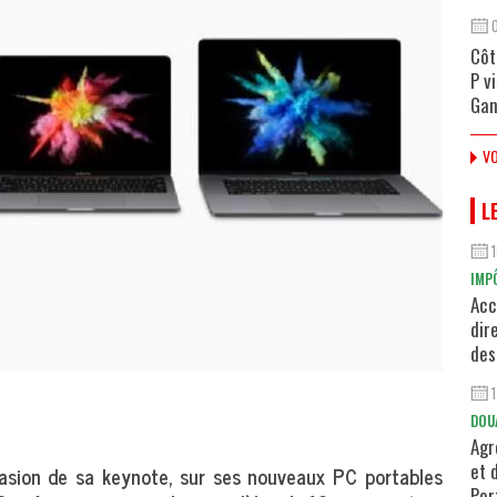
Côt
P v
Gan
VO
L
IMP
Acc
dir
des
DOU
Agr
et 
ccasion de sa keynote, sur ses nouveaux PC portables
Por