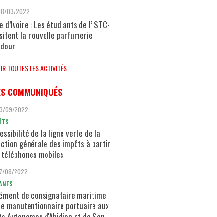
08/03/2022
e d’Ivoire : Les étudiants de l’ISTC-
isitent la nouvelle parfumerie
dour
IR TOUTES LES ACTIVITÉS
ES COMMUNIQUÉS
13/09/2022
ÔTS
essibilité de la ligne verte de la
ection générale des impôts à partir
 téléphones mobiles
17/08/2022
ANES
ément de consignataire maritime
de manutentionnaire portuaire aux
ts Autonomes d'Abidjan et de San