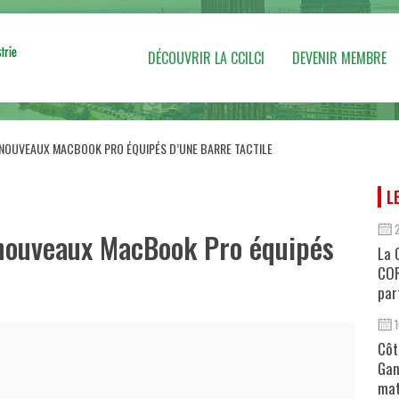
DÉCOUVRIR LA CCILCI
DEVENIR MEMBRE
 NOUVEAUX MACBOOK PRO ÉQUIPÉS D’UNE BARRE TACTILE
L
 nouveaux MacBook Pro équipés
La 
COR
par
Côt
Gan
mat