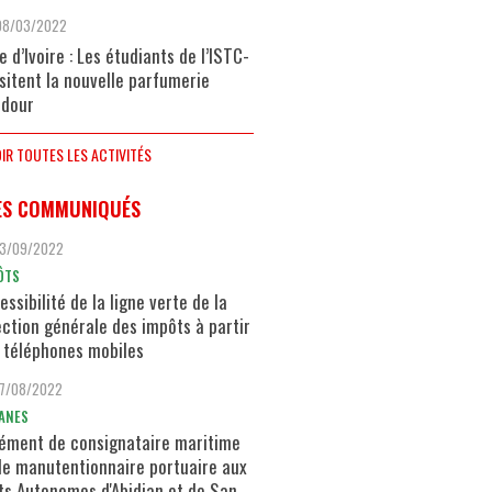
08/03/2022
e d’Ivoire : Les étudiants de l’ISTC-
isitent la nouvelle parfumerie
dour
IR TOUTES LES ACTIVITÉS
ES COMMUNIQUÉS
13/09/2022
ÔTS
essibilité de la ligne verte de la
ection générale des impôts à partir
 téléphones mobiles
17/08/2022
ANES
ément de consignataire maritime
de manutentionnaire portuaire aux
ts Autonomes d'Abidjan et de San