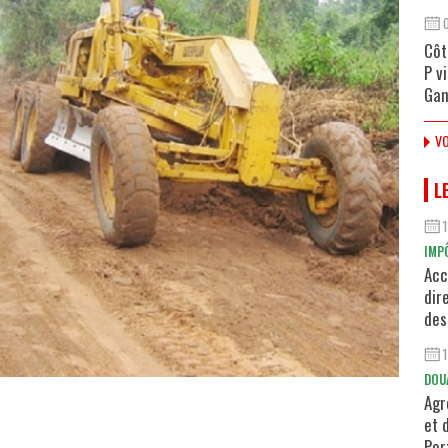
Côt
P v
Gan
VO
L
IMP
Acc
dir
des
DOU
Agr
et 
Por