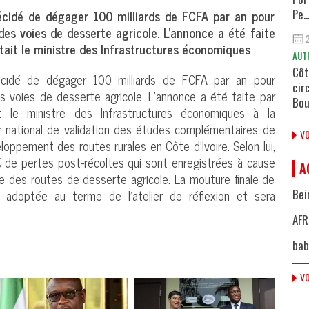
écidé de dégager 100 milliards de FCFA par an pour
Pe..
n des voies de desserte agricole. L’annonce a été faite
tait le ministre des Infrastructures économiques
AUT
Côt
écidé de dégager 100 milliards de FCFA par an pour
cir
des voies de desserte agricole. L’annonce a été faite par
Bou
it le ministre des Infrastructures économiques à la
er national de validation des études complémentaires de
VO
loppement des routes rurales en Côte d’Ivoire. Selon lui,
 de pertes post-récoltes qui sont enregistrées à cause
A
e des routes de desserte agricole. La mouture finale de
 adoptée au terme de l’atelier de réflexion et sera
Bei
AFR
bab
VO