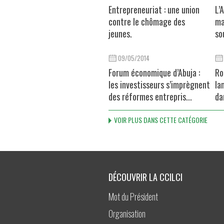
Entrepreneuriat : une union
L’
contre le chômage des
ma
jeunes.
so
09/05/2014
Forum économique d’Abuja :
Ro
les investisseurs s’imprègnent
la
des réformes entrepris...
da
VOIR PLUS DANS CETTE CATÉGORIE
DÉCOUVRIR LA CCILCI
Mot du Président
Organisation