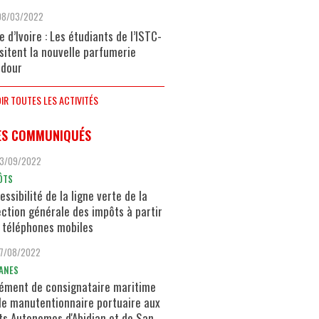
08/03/2022
e d’Ivoire : Les étudiants de l’ISTC-
isitent la nouvelle parfumerie
dour
IR TOUTES LES ACTIVITÉS
ES COMMUNIQUÉS
13/09/2022
ÔTS
essibilité de la ligne verte de la
ection générale des impôts à partir
 téléphones mobiles
17/08/2022
ANES
ément de consignataire maritime
de manutentionnaire portuaire aux
ts Autonomes d'Abidjan et de San