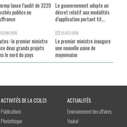
Anrmp lance l’audit de 3220
Le gouvernement adopte un
rchés publics en
décret relatif aux modalités
uffrance
d’application portant tit...
13/08/2015
25/03/2016
utes : le premier ministre
Le premier ministre inaugure
nce deux grands projets
une nouvelle usine de
ns le nord du pays
mayonnaise
ACTIVITÉS DE LA CCILCI
ACTUALITÉS
Publications
Environnement des affaires
Photothèque
Youkal