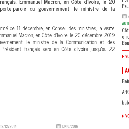
t français, Emmanuel Macron, en Côte d’Ivoire, le 20
Pe..
orte-parole du gouvernement, le ministre de la
AUT
irmé ce 11 décembre, en Conseil des ministres, la visite
Côt
, Emmanuel Macron, en Côte d’Ivoire, le 20 décembre 2019
cir
ouvernement, le ministre de la Communication et des
Bou
 Président français sera en Côte d’Ivoire jusqu’au 22
VO
A
Bei
AFR
bab
VO
12/12/2014
13/10/2016