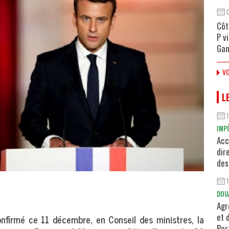
Côt
P v
Gan
VO
L
IMP
Acc
dir
des
DOU
Agr
et 
nfirmé ce 11 décembre, en Conseil des ministres, la
Por