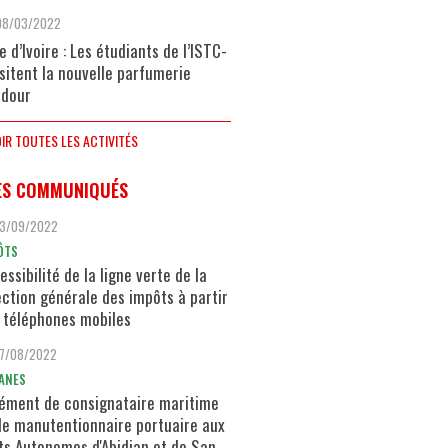
08/03/2022
e d’Ivoire : Les étudiants de l’ISTC-
isitent la nouvelle parfumerie
dour
IR TOUTES LES ACTIVITÉS
ES COMMUNIQUÉS
13/09/2022
ÔTS
essibilité de la ligne verte de la
ection générale des impôts à partir
 téléphones mobiles
17/08/2022
ANES
ément de consignataire maritime
de manutentionnaire portuaire aux
ts Autonomes d'Abidjan et de San