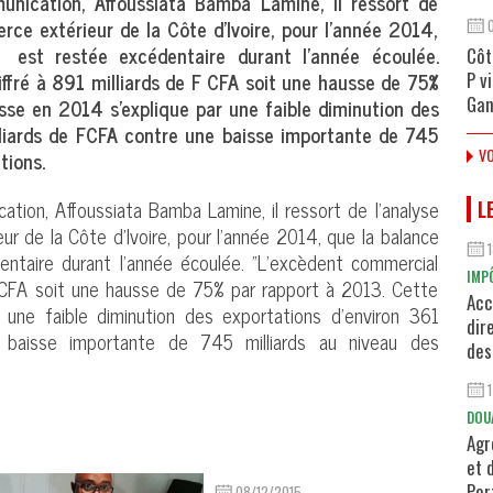
unication, Affoussiata Bamba Lamine, il ressort de
rce extérieur de la Côte d’Ivoire, pour l’année 2014,
est restée excédentaire durant l'année écoulée.
Côt
ffré à 891 milliards de F CFA soit une hausse de 75%
P v
Gan
sse en 2014 s’explique par une faible diminution des
lliards de FCFA contre une baisse importante de 745
VO
tions.
ation, Affoussiata Bamba Lamine, il ressort de l’analyse
L
r de la Côte d’Ivoire, pour l’année 2014, que la balance
taire durant l'année écoulée. "L’excèdent commercial
IMP
F CFA soit une hausse de 75% par rapport à 2013. Cette
Acc
une faible diminution des exportations d'environ 361
dir
 baisse importante de 745 milliards au niveau des
des
DOU
Agr
et 
Por
08/12/2015