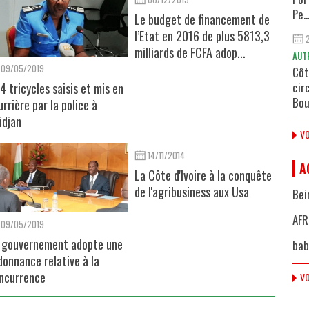
Pe..
Le budget de financement de
l’Etat en 2016 de plus 5813,3
milliards de FCFA adop...
AUT
09/05/2019
Côt
cir
4 tricycles saisis et mis en
Bou
urrière par la police à
idjan
VO
14/11/2014
A
La Côte d'Ivoire à la conquête
de l'agribusiness aux Usa
Bei
AFR
09/05/2019
 gouvernement adopte une
bab
donnance relative à la
ncurrence
VO