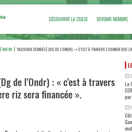
DÉCOUVRIR LA CCILCI
DEVENIR MEMBRE
É MATIN
YACOUBA DEMBÉLÉ (DG DE L’ONDR) : « C’EST À TRAVERS L’USINIER QUE LA 
L
g de l’Ondr) : « c’est à travers
La 
COR
ière riz sera financée ».
par
Côt
Gan
mat