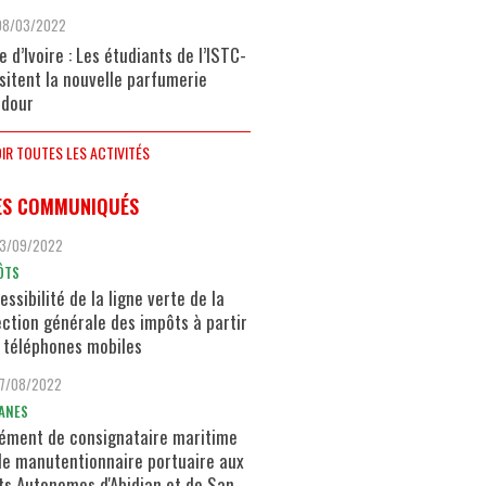
08/03/2022
e d’Ivoire : Les étudiants de l’ISTC-
isitent la nouvelle parfumerie
dour
IR TOUTES LES ACTIVITÉS
ES COMMUNIQUÉS
13/09/2022
ÔTS
essibilité de la ligne verte de la
ection générale des impôts à partir
 téléphones mobiles
17/08/2022
ANES
ément de consignataire maritime
de manutentionnaire portuaire aux
ts Autonomes d'Abidjan et de San