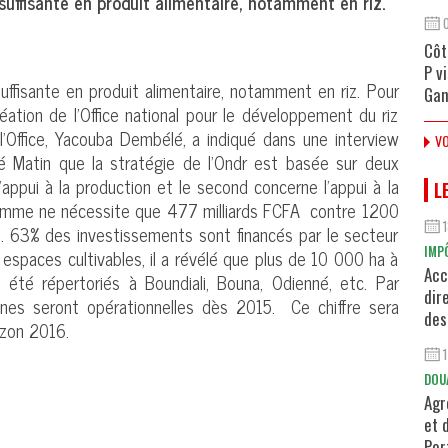
suffisante en produit alimentaire, notamment en riz.
Côt
P v
uffisante en produit alimentaire, notamment en riz. Pour
Gan
réation de l’Office national pour le développement du riz
 l’Office, Yacouba Dembélé, a indiqué dans une interview
VO
té Matin que la stratégie de l’Ondr est basée sur deux
’appui à la production et le second concerne l’appui à la
L
gramme ne nécessite que 477 milliards FCFA contre 1200
t. 63% des investissements sont financés par le secteur
IMP
es espaces cultivables, il a révélé que plus de 10 000 ha à
Acc
té répertoriés à Boundiali, Bouna, Odienné, etc. Par
dir
sines seront opérationnelles dès 2015. Ce chiffre sera
des
izon 2016.
DOU
Agr
et 
Por