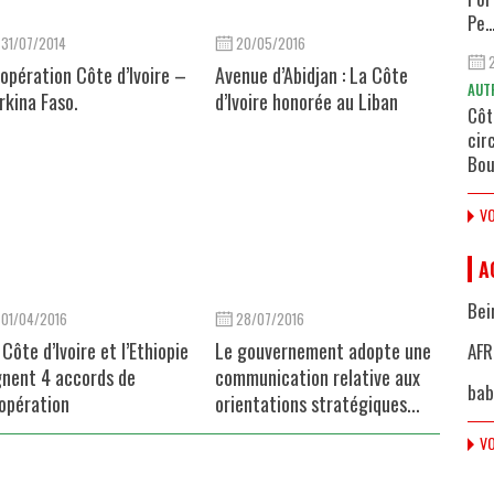
Pe..
31/07/2014
20/05/2016
opération Côte d’Ivoire –
Avenue d’Abidjan : La Côte
AUT
rkina Faso.
d’Ivoire honorée au Liban
Côt
cir
Bou
VO
A
Bei
01/04/2016
28/07/2016
 Côte d’Ivoire et l’Ethiopie
Le gouvernement adopte une
AFR
gnent 4 accords de
communication relative aux
bab
opération
orientations stratégiques...
VO