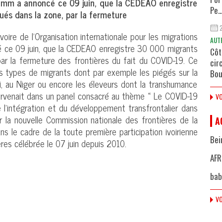
ramm a annoncé ce 09 juin, que la CEDEAO enregistre
Pe..
ués dans la zone, par la fermeture
oire de l’Organisation internationale pour les migrations
AUT
é ce 09 juin, que la CEDEAO enregistre 30 000 migrants
Côt
 par la fermeture des frontières du fait du COVID-19. Ce
cir
s types de migrants dont par exemple les piégés sur la
Bou
i, au Niger ou encore les éleveurs dont la transhumance
ntervenait dans un panel consacré au thème « Le COVID-19
VO
e l’intégration et du développement transfrontalier dans
 la nouvelle Commission nationale des frontières de la
A
ans le cadre de la toute première participation ivoirienne
Bei
ères célébrée le 07 juin depuis 2010.
AFR
bab
VO