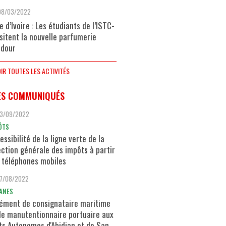
08/03/2022
e d’Ivoire : Les étudiants de l’ISTC-
isitent la nouvelle parfumerie
dour
IR TOUTES LES ACTIVITÉS
ES COMMUNIQUÉS
13/09/2022
ÔTS
essibilité de la ligne verte de la
ection générale des impôts à partir
 téléphones mobiles
17/08/2022
ANES
ément de consignataire maritime
de manutentionnaire portuaire aux
ts Autonomes d'Abidjan et de San