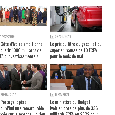
17/12/2019
09/05/2018
 Côte d’Ivoire ambitionne
Le prix du litre du gasoil et du
 quérir 1000 milliards de
super en hausse de 10 FCFA
FA d’investissements à...
pour le mois de mai
20/07/2017
18/11/2021
 Portugal opère
Le ministère du Budget
jourd’hui une remarquable
ivoirien doté de plus de 336
rcée sur le marché ivoirien
milliards FCFA en 2022 pour...