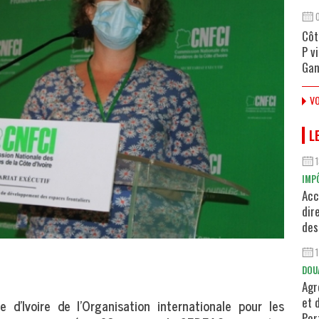
Côt
P v
Gan
VO
L
IMP
Acc
dir
des
DOU
Agr
et 
 d’Ivoire de l’Organisation internationale pour les
Por