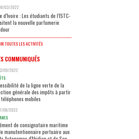
08/03/2022
e d’Ivoire : Les étudiants de l’ISTC-
isitent la nouvelle parfumerie
dour
IR TOUTES LES ACTIVITÉS
ES COMMUNIQUÉS
13/09/2022
ÔTS
essibilité de la ligne verte de la
ection générale des impôts à partir
 téléphones mobiles
17/08/2022
ANES
ément de consignataire maritime
de manutentionnaire portuaire aux
ts Autonomes d'Abidjan et de San