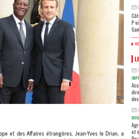
Côt
P v
Gan
VO
L
IMP
Acc
dir
des
DOU
Agr
et 
pe et des Affaires étrangères, Jean-Yves le Drian, a
Por