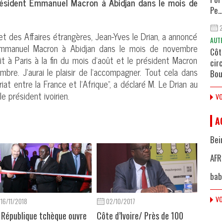
président Emmanuel Macron à Abidjan dans le mois de
Pe..
et des Affaires étrangères, Jean-Yves le Drian, a annoncé
AUT
 Emmanuel Macron à Abidjan dans le mois de novembre
Côt
t à Paris à la fin du mois d’août et le président Macron
cir
mbre. J’aurai le plaisir de l’accompagner. Tout cela dans
Bou
at entre la France et l’Afrique", a déclaré M. Le Drian au
le président ivoirien.
VO
A
Bei
AFR
bab
VO
16/11/2018
02/10/2017
 République tchèque ouvre
Côte d’Ivoire/ Près de 100