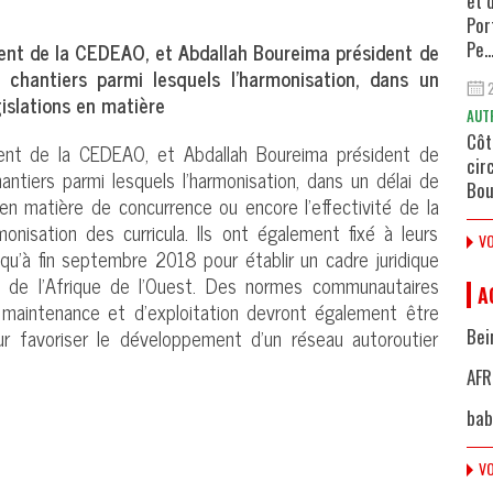
et 
Por
dent de la CEDEAO, et Abdallah Boureima président de
Pe..
 chantiers parmi lesquels l’harmonisation, dans un
gislations en matière
AUT
Côt
dent de la CEDEAO, et Abdallah Boureima président de
cir
antiers parmi lesquels l’harmonisation, dans un délai de
Bou
s en matière de concurrence ou encore l’effectivité de la
monisation des curricula. Ils ont également fixé à leurs
VO
squ’à fin septembre 2018 pour établir un cadre juridique
 de l’Afrique de l’Ouest. Des normes communautaires
A
maintenance et d’exploitation devront également être
r favoriser le développement d’un réseau autoroutier
Bei
AFR
bab
VO