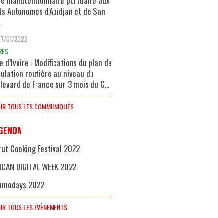
de manutentionnaire portuaire aux
ts Autonomes d'Abidjan et de San
.
27/01/2022
RES
e d’Ivoire : Modifications du plan de
culation routière au niveau du
levard de France sur 3 mois du C...
IR TOUS LES COMMUNIQUÉS
GENDA
rut Cooking Festival 2022
ICAN DIGITAL WEEK 2022
imodays 2022
IR TOUS LES ÉVÈNEMENTS