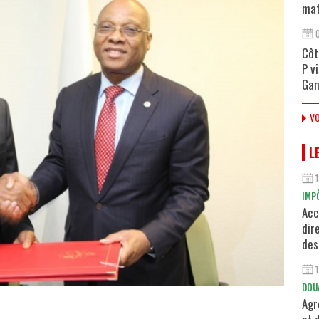
mat
Côt
P v
Gan
VO
L
IMP
Acc
dir
des
DOU
Agr