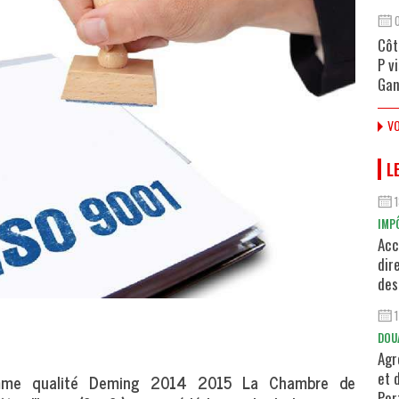
Côt
P v
Gan
VO
L
IMP
Acc
dir
des
DOU
Agr
et 
amme qualité Deming 2014 2015 La Chambre de
Por