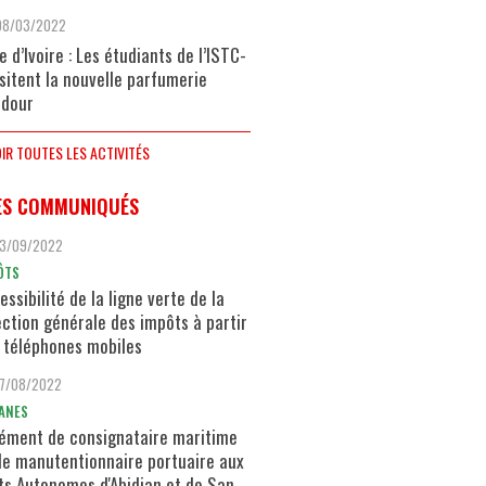
08/03/2022
e d’Ivoire : Les étudiants de l’ISTC-
isitent la nouvelle parfumerie
dour
IR TOUTES LES ACTIVITÉS
ES COMMUNIQUÉS
13/09/2022
ÔTS
essibilité de la ligne verte de la
ection générale des impôts à partir
 téléphones mobiles
17/08/2022
ANES
ément de consignataire maritime
de manutentionnaire portuaire aux
ts Autonomes d'Abidjan et de San