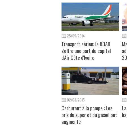
25/09/2014
Transport aérien: la BOAD
Ma
s'offre une part du capital
ad
d'Air Côte d'Ivoire.
20
02/03/2015
Carburant à la pompe : Les
La
prix du super et du gasoil ont
ba
augmenté