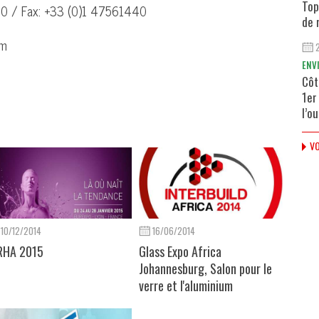
Top
00 / Fax: +33 (0)1 47561440
de 
om
ENV
Côt
1er
l’o
VO
10/12/2014
16/06/2014
RHA 2015
Glass Expo Africa
Johannesburg, Salon pour le
verre et l'aluminium