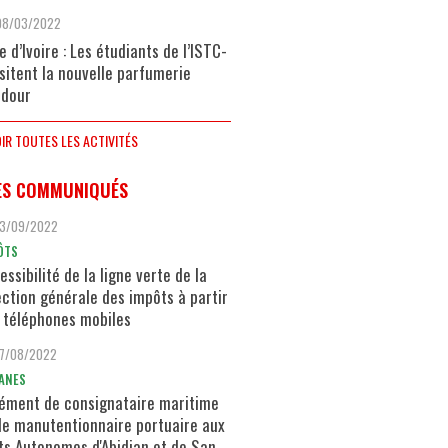
08/03/2022
e d’Ivoire : Les étudiants de l’ISTC-
isitent la nouvelle parfumerie
dour
IR TOUTES LES ACTIVITÉS
ES COMMUNIQUÉS
13/09/2022
ÔTS
essibilité de la ligne verte de la
ection générale des impôts à partir
 téléphones mobiles
17/08/2022
ANES
ément de consignataire maritime
de manutentionnaire portuaire aux
ts Autonomes d'Abidjan et de San