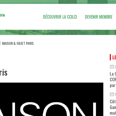
DÉCOUVRIR LA CCILCI
DEVENIR MEMBRE
MAISON & OBJET PARIS
L
ris
La 
COR
par
Côt
Gan
mat