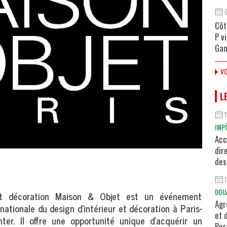
Côt
P v
Gan
VO
L
IMP
Acc
dir
des
DOU
t décoration Maison & Objet est un événement
Agr
rnationale du design d'intérieur et décoration à Paris-
et 
nter. Il offre une opportunité unique d'acquérir un
Por