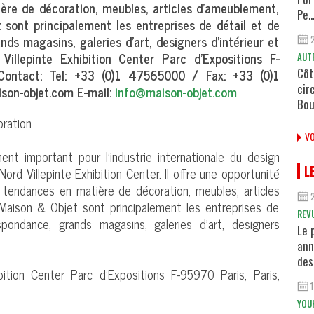
ère de décoration, meubles, articles d'ameublement,
Pe..
 sont principalement les entreprises de détail et de
ds magasins, galeries d'art, designers d'intérieur et
 Villepinte Exhibition Center Parc d'Expositions F-
AUT
Contact: Tel: +33 (0)1 47565000 / Fax: +33 (0)1
Côt
cir
on-objet.com E-mail:
info@maison-objet.com
Bou
oration
VO
t important pour l'industrie internationale du design
L
Nord Villepinte Exhibition Center. Il offre une opportunité
 tendances en matière de décoration, meubles, articles
 Maison & Objet sont principalement les entreprises de
REV
pondance, grands magasins, galeries d'art, designers
Le 
ann
des
ibition Center Parc d'Expositions F-95970 Paris, Paris,
YOU