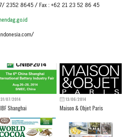
47/ 2352 8645 / Fax : +62 21 23 52 86 45
endag.go.id
indonesia.com/
31/07/2014
13/06/2014
IBF Shanghai
Maison & Objet Paris