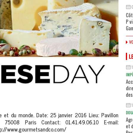
Côt
P v
Gan
VO
L
IMP
Acc
dir
des
DOU
e et du monde. Date: 25 janvier 2016 Lieu: Pavillon
Agr
 75008 Paris Contact: 01.41.49.06.10 E-mail:
et 
tp://www.gourmetsandco.com/
Por