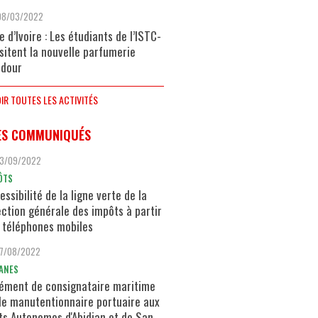
08/03/2022
e d’Ivoire : Les étudiants de l’ISTC-
isitent la nouvelle parfumerie
dour
IR TOUTES LES ACTIVITÉS
ES COMMUNIQUÉS
13/09/2022
ÔTS
essibilité de la ligne verte de la
ection générale des impôts à partir
 téléphones mobiles
17/08/2022
ANES
ément de consignataire maritime
de manutentionnaire portuaire aux
ts Autonomes d'Abidjan et de San