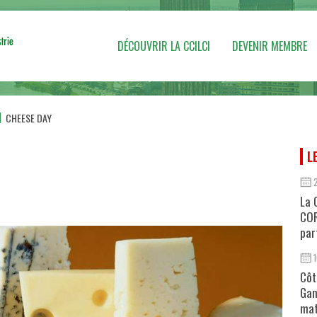
DÉCOUVRIR LA CCILCI
DEVENIR MEMBRE
CHEESE DAY
L
La 
COR
par
Côt
Gan
mat