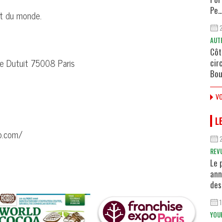
Pe..
et du monde.
AUT
Côt
e Dutuit 75008 Paris
cir
Bou
VO
L
o.com/
REV
Le 
ann
des
YOU