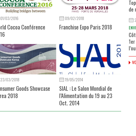
Top
de 
01/03/2016
09/02/2018
rld Cocoa Conférence
Franchise Expo Paris 2018
ENV
16
Côt
1er
l’o
VO
23/03/2018
19/05/2014
nsumer Goods Showcase
SIAL : Le Salon Mondial de
rea 2018
l’Alimentation du 19 au 23
Oct. 2014