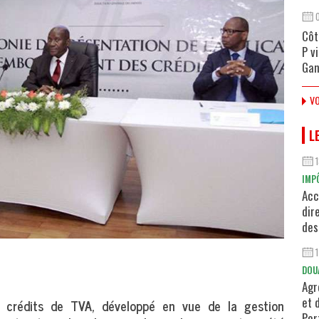
Côt
P v
Gan
VO
L
IMP
Acc
dir
des
DOU
Agr
et 
s crédits de TVA, développé en vue de la gestion
Por