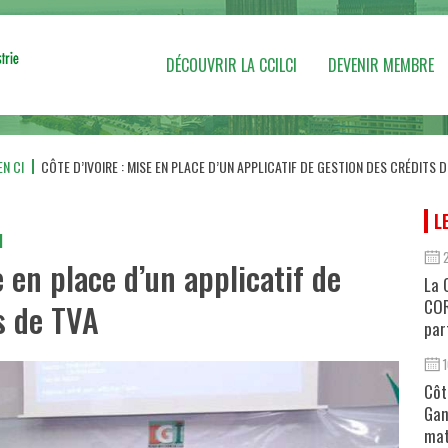
DÉCOUVRIR LA CCILCI
DEVENIR MEMBRE
N CI
CÔTE D’IVOIRE : MISE EN PLACE D’UN APPLICATIF DE GESTION DES CRÉDITS D
L
I
e en place d’un applicatif de
La 
COR
s de TVA
par
Côt
Gan
mat