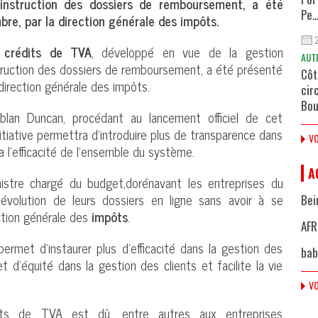
’instruction des dossiers de remboursement, a été
Pe..
re, par la direction générale des impôts.
s
crédits de TVA
, développé en vue de la gestion
AUT
truction des dossiers de remboursement, a été présenté
Côt
direction générale des impôts.
cir
Bou
ablan Duncan, procédant au lancement officiel de cet
itiative permettra d’introduire plus de transparence dans
VO
a l’efficacité de l’ensemble du système.
A
istre chargé du budget,dorénavant les entreprises du
l’évolution de leurs dossiers en ligne sans avoir à se
Bei
ction générale des
impôts
.
AFR
 permet d’instaurer plus d’efficacité dans la gestion des
bab
t d’équité dans la gestion des clients et facilite la vie
VO
ts de TVA est dû, entre autres aux entreprises