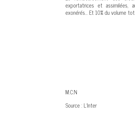
exportatrices et assimilées, a
exonérés… Et 10% du volume tota
M.C.N
Source : L’Inter