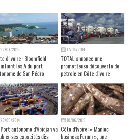
22/07/2015
17/04/2014
te d’Ivoire : Bloomfield
TOTAL annonce une
intient les A du port
prometteuse découverte de
tonome de San Pédro
pétrole en Côte d'Ivoire
28/05/2014
18/06/2015
 Port autonome d’Abidjan va
Côte d’Ivoire: « Manioc
ubler ses capacités dès
business Forum », une