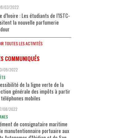
08/03/2022
e d’Ivoire : Les étudiants de l’ISTC-
isitent la nouvelle parfumerie
dour
IR TOUTES LES ACTIVITÉS
ES COMMUNIQUÉS
13/09/2022
ÔTS
essibilité de la ligne verte de la
ection générale des impôts à partir
 téléphones mobiles
17/08/2022
ANES
ément de consignataire maritime
de manutentionnaire portuaire aux
ts Autonomes d'Abidjan et de San