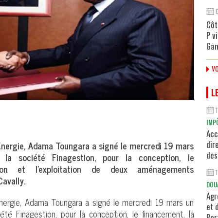
Côt
P v
Gan
VO
L
IMP
Acc
’Energie, Adama Toungara a signé le mercredi 19 mars
dir
des
 la société Finagestion, pour la conception, le
tion et l’exploitation de deux aménagements
Cavally.
DOU
Agr
Energie, Adama Toungara a signé le mercredi 19 mars un
et 
été Finagestion, pour la conception, le financement, la
Por