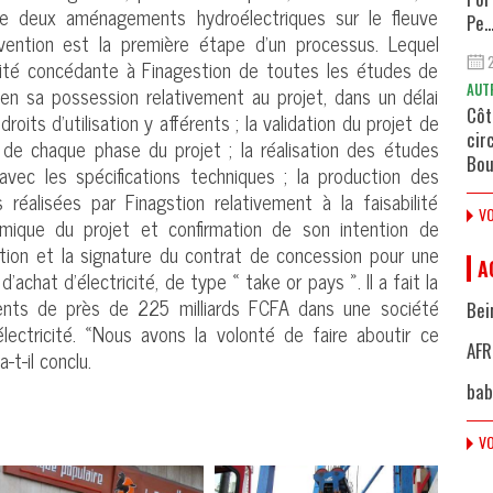
 de deux aménagements hydroélectriques sur le fleuve
Pe..
vention est la première étape d’un processus. Lequel
orité concédante à Finagestion de toutes les études de
AUT
 en sa possession relativement au projet, dans un délai
Côt
roits d’utilisation y afférents ; la validation du projet de
cir
és de chaque phase du projet ; la réalisation des études
Bou
avec les spécifications techniques ; la production des
réalisées par Finagstion relativement à la faisabilité
VO
omique du projet et confirmation de son intention de
iation et la signature du contrat de concession pour une
A
achat d’électricité, de type « take or pays ». Il a fait la
ments de près de 225 milliards FCFA dans une société
Bei
lectricité. «Nous avons la volonté de faire aboutir ce
AFR
-t-il conclu.
bab
VO