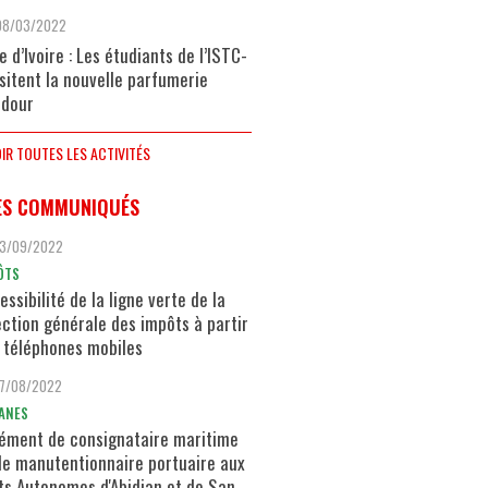
08/03/2022
e d’Ivoire : Les étudiants de l’ISTC-
isitent la nouvelle parfumerie
dour
IR TOUTES LES ACTIVITÉS
ES COMMUNIQUÉS
13/09/2022
ÔTS
essibilité de la ligne verte de la
ection générale des impôts à partir
 téléphones mobiles
17/08/2022
ANES
ément de consignataire maritime
de manutentionnaire portuaire aux
ts Autonomes d'Abidjan et de San