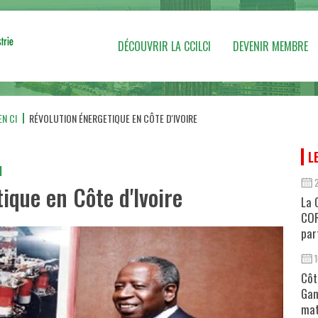
DÉCOUVRIR LA CCILCI
DEVENIR MEMBRE
N CI
RÉVOLUTION ÉNERGETIQUE EN CÔTE D'IVOIRE
L
I
ique en Côte d'Ivoire
La 
COR
par
Côt
Gan
mat