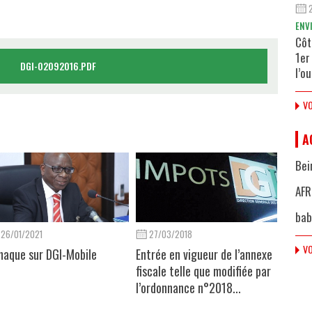
ENV
Côt
1er
DGI-02092016.PDF
l’o
VO
A
Bei
AFR
bab
26/01/2021
27/03/2018
VO
naque sur DGI-Mobile
Entrée en vigueur de l’annexe
fiscale telle que modifiée par
l’ordonnance n°2018...