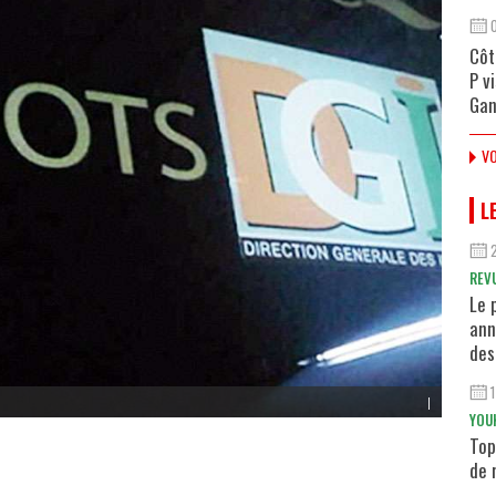
Côt
P v
Gan
VO
L
REV
Le 
ann
des
|
YOU
Top
de 