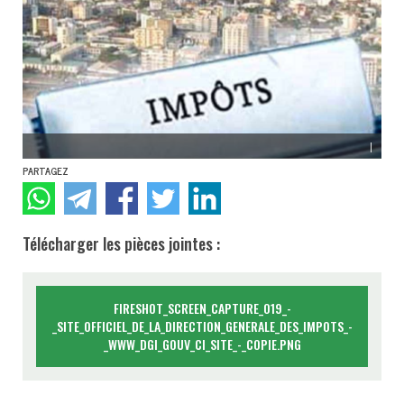
|
PARTAGEZ
Télécharger les pièces jointes :
FIRESHOT_SCREEN_CAPTURE_019_-
_SITE_OFFICIEL_DE_LA_DIRECTION_GENERALE_DES_IMPOTS_-
_WWW_DGI_GOUV_CI_SITE_-_COPIE.PNG