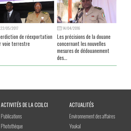
22/05/2017
14/04/2016
terdiction de réexportation
Les précisions de la douane
r voie terrestre
concernant les nouvelles
mesures de dédouanement
des...
ACTIVITÉS DE LA CCILCI
ACTUALITÉS
Publications
Environnement des affaires
Photothèque
Youkal