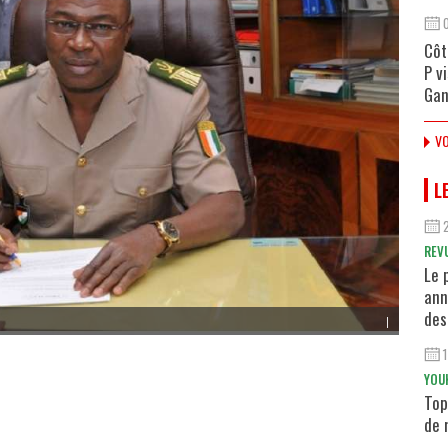
Côt
P v
Gan
VO
L
REV
Le 
ann
des
|
YOU
Top
de 