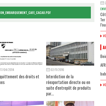
ENV
ION_EMBARQUEMENT_CAFE_CACAO.PDF
Côt
1er
l’o
VO
A
Bei
AFR
17/04/2014
02/11/2016
bab
quittement des droits et
Interdiction de la
xes
réexportation directe ou en
VO
suite d'entrepôt de produits
par...