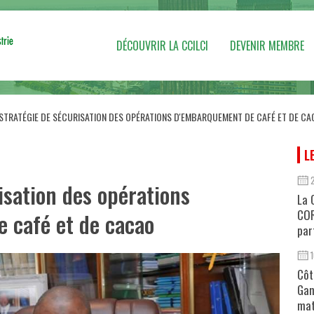
DÉCOUVRIR LA CCILCI
DEVENIR MEMBRE
STRATÉGIE DE SÉCURISATION DES OPÉRATIONS D'EMBARQUEMENT DE CAFÉ ET DE C
L
isation des opérations
La 
COR
 café et de cacao
par
Côt
Gan
mat