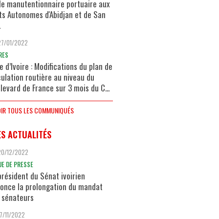
de manutentionnaire portuaire aux
ts Autonomes d'Abidjan et de San
.
27/01/2022
RES
e d’Ivoire : Modifications du plan de
culation routière au niveau du
levard de France sur 3 mois du C...
IR TOUS LES COMMUNIQUÉS
ES ACTUALITÉS
20/12/2022
UE DE PRESSE
président du Sénat ivoirien
once la prolongation du mandat
 sénateurs
17/11/2022