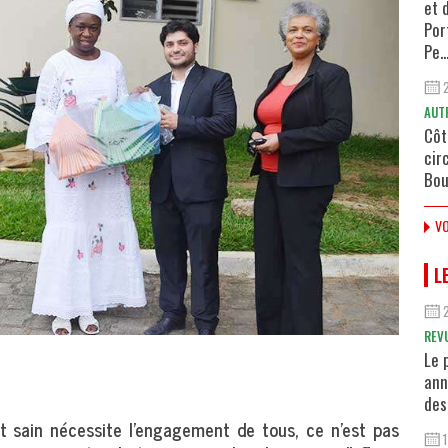
et 
Por
Pe..
AUT
Côt
cir
Bou
VO
L
REV
Le 
ann
des
t sain nécessite l’engagement de tous, ce n’est pas