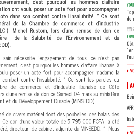
uvernement, c’est pourquoi les hommes d’affaire
YOU
iation ont voulu poser un acte fort pour accompagner
Top
oto dans son combat contre l’insalubrité. » Ce sont
de 
énéral de la Chambre de commerce et d’industrie
CILCI), Michel Rustom, lors d’une remise de don ce
re de la Salubrité, de l’Environnement et du
ENV
Côt
EDD).
1er
l’o
t sain nécessite l’engagement de tous, ce n’est pas
nement, c’est pourquoi les hommes d’affaire libanais à
VO
 voulu poser un acte fort pour accompagner madame la
 combat contre l’insalubrité. » Ce sont les paroles du
A
mbre de commerce et d’industrie libanaise de Côte
 lors d’une remise de don ce Samedi 04 mars au ministère
Bei
ment et du Développement Durable (MINSEDD).
AFR
sé de divers matériel dont des poubelles, des balais des
bab
c. Ce don d’une valeur totale de 5 795 000 FCFA a été
ré, directeur de cabinet adjointe du MINSEDD. « Nous
VO