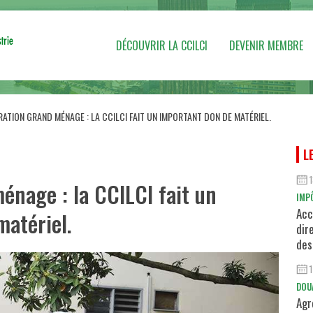
DÉCOUVRIR LA CCILCI
DEVENIR MEMBRE
ATION GRAND MÉNAGE : LA CCILCI FAIT UN IMPORTANT DON DE MATÉRIEL.
L
énage : la CCILCI fait un
IMP
Acc
matériel.
dir
des
DOU
Agr