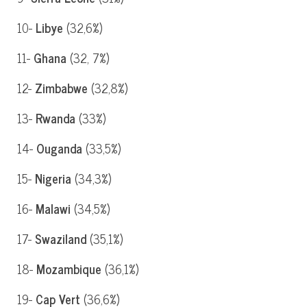
10-
Libye
(32,6%)
11-
Ghana
(32, 7%)
12-
Zimbabwe
(32,8%)
13-
Rwanda
(33%)
14-
Ouganda
(33,5%)
15-
Nigeria
(34,3%)
16-
Malawi
(34,5%)
17-
Swaziland
(35,1%)
18-
Mozambique
(36,1%)
19-
Cap Vert
(36,6%)