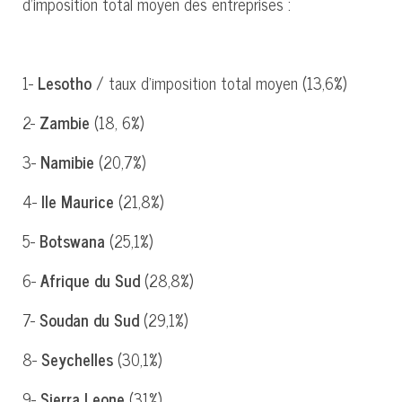
d’imposition total moyen des entreprises :
1-
Lesotho
/ taux d’imposition total moyen (13,6%)
2-
Zambie
(18, 6%)
3-
Namibie
(20,7%)
4-
Ile Maurice
(21,8%)
5-
Botswana
(25,1%)
6-
Afrique du Sud
(28,8%)
7-
Soudan du Sud
(29,1%)
8-
Seychelles
(30,1%)
9-
Sierra Leone
(31%)