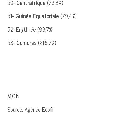
50-
Centrafrique
(73,3%)
51-
Guinée Equatoriale
(79,4%)
52-
Erythrée
(83,7%)
53-
Comores
(216,7%)
M.C.N
Source: Agence Ecofin