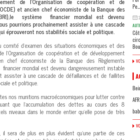
ement de l’Organisation de coopération et de
Pe..
OCDE) et ancien chef économiste de la Banque des
(BRI),le système financier mondial est devenu
ous pourrions prochainement assister à une cascade
AUT
qui éprouveront nos stabilités sociale et politique.
Côt
cir
du comité d’examen des situations économiques et des
Bou
e l’Organisation de coopération et de développement
ien chef économiste de la Banque des Règlements
VO
 financier mondial est devenu dangereusement instable
 assister à une cascade de défaillances et de faillites
A
ciale et politique.
Bei
outes nos munitions macroéconomiques pour lutter contre
AFR
iquant que l’accumulation des dettes au cours des 8
tels niveaux dans le monde entier qu’elle pose de très
bab
VO
, il sera de plus en plus évident qu’une partie de ces