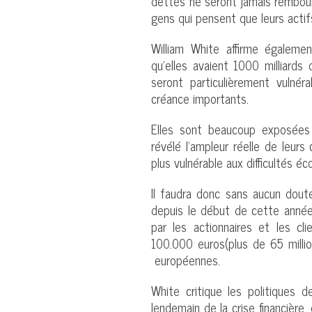
dettes ne seront jamais rembour
gens qui pensent que leurs actifs
William White affirme égalem
qu’elles avaient 1000 milliards
seront particulièrement vulné
créance importants.
Elles sont beaucoup exposées
révélé l’ampleur réelle de leurs
plus vulnérable aux difficultés é
Il faudra donc sans aucun doute
depuis le début de cette année
par les actionnaires et les c
100.000 euros(plus de 65 milli
européennes.
White critique les politiques d
lendemain de la crise financière,