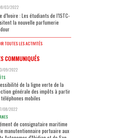
08/03/2022
e d’Ivoire : Les étudiants de l’ISTC-
isitent la nouvelle parfumerie
dour
IR TOUTES LES ACTIVITÉS
ES COMMUNIQUÉS
13/09/2022
ÔTS
essibilité de la ligne verte de la
ection générale des impôts à partir
 téléphones mobiles
17/08/2022
ANES
ément de consignataire maritime
de manutentionnaire portuaire aux
ts Autonomes d'Abidjan et de San