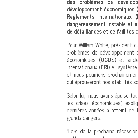
des problèmes de développ
développement économiques (
Règlements Internationaux 
dangereusement instable et n
de défaillances et de faillites 
Pour William White, président 
problèmes de développement d
économiques (
OCDE
) et anc
Internationaux (
BRI
),le système
et nous pourrions prochainement
qui éprouveront nos stabilités so
Selon lui, “nous avons épuisé t
les crises économiques”, expl
dernières années a atteint de 
grands dangers.
"Lors de la prochaine récession