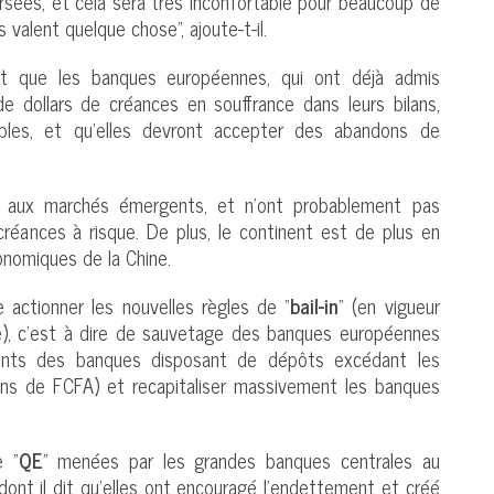
sées, et cela sera très inconfortable pour beaucoup de
 valent quelque chose”, ajoute-t-il.
ent que les banques européennes, qui ont déjà admis
 de dollars de créances en souffrance dans leurs bilans,
rables, et qu’elles devront accepter des abandons de
 aux marchés émergents, et n’ont probablement pas
 créances à risque. De plus, le continent est de plus en
conomiques de la Chine.
 actionner les nouvelles règles de “
bail-in
” (en vigueur
), c’est à dire de sauvetage des banques européennes
lients des banques disposant de dépôts excédant les
ons de FCFA) et recapitaliser massivement les banques
e "
QE
" menées par les grandes banques centrales au
 dont il dit qu’elles ont encouragé l’endettement et créé