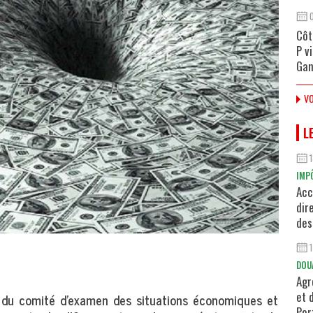
Côt
P v
Gan
VO
L
IMP
Acc
dir
des
DOU
Agr
et 
t du comité d’examen des situations économiques et
Por