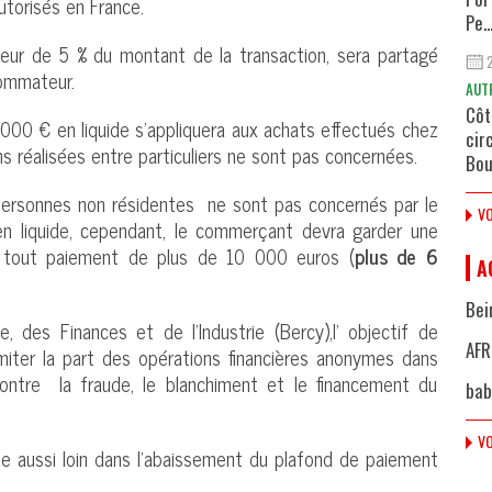
autorisés en France.
Pe..
eur de 5 % du montant de la transaction, sera partagé
ommateur.
AUT
Côt
1 000 € en liquide s'appliquera aux achats effectués chez
cir
s réalisées entre particuliers ne sont pas concernées.
Bou
 personnes non résidentes ne sont pas concernés par le
VO
n liquide, cependant, le commerçant devra garder une
r tout paiement de plus de 10 000 euros (
plus de 6
A
Bei
e, des Finances et de l'Industrie (Bercy),l’ objectif de
AFR
miter la part des opérations financières anonymes dans
contre la fraude, le blanchiment et le financement du
bab
VO
llée aussi loin dans l'abaissement du plafond de paiement