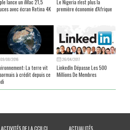
ple lance un iMac 21,5
Le Nigeria n'est plus la
uces avec écran Retina 4K
première économie d'Afrique
09/08/2016
26/04/2017
vironnement: La terre vit
LinkedIn Dépasse Les 500
sormais à crédit depuis ce
Millions De Membres
ndi
ACTIVITÉS DE LA CCILCI
ACTUALITÉS