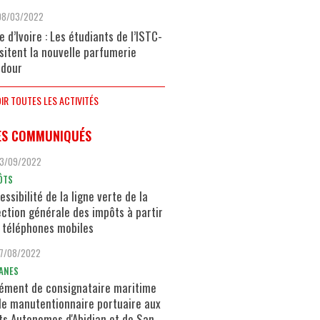
08/03/2022
e d’Ivoire : Les étudiants de l’ISTC-
isitent la nouvelle parfumerie
dour
IR TOUTES LES ACTIVITÉS
ES COMMUNIQUÉS
13/09/2022
ÔTS
essibilité de la ligne verte de la
ection générale des impôts à partir
 téléphones mobiles
17/08/2022
ANES
ément de consignataire maritime
de manutentionnaire portuaire aux
ts Autonomes d'Abidjan et de San