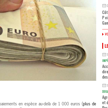
Côt
P v
Gan
VO
L
IMP
Acc
dir
des
DOU
Agr
et 
 paiements en espèce au-delà de 1 000 euros (
plus de
Por