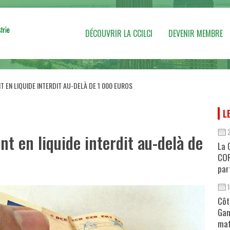
DÉCOUVRIR LA CCILCI
DEVENIR MEMBRE
NT EN LIQUIDE INTERDIT AU-DELÀ DE 1 000 EUROS
L
nt en liquide interdit au-delà de
La 
COR
par
Côt
Gan
mat