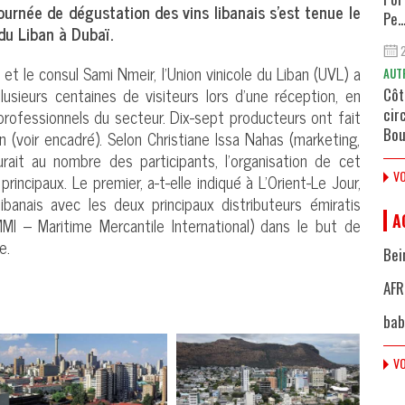
ournée de dégustation des vins libanais s'est tenue le
Pe..
du Liban à Dubaï.
 et le consul Sami Nmeir, l'Union vinicole du Liban (UVL) a
AUT
lusieurs centaines de visiteurs lors d'une réception, en
Côt
cir
professionnels du secteur. Dix-sept producteurs ont fait
Bou
 (voir encadré). Selon Christiane Issa Nahas (marketing,
urait au nombre des participants, l'organisation de cet
VO
incipaux. Le premier, a-t-elle indiqué à L'Orient-Le Jour,
libanais avec les deux principaux distributeurs émiratis
A
I – Maritime Mercantile International) dans le but de
e.
Bei
AFR
bab
VO