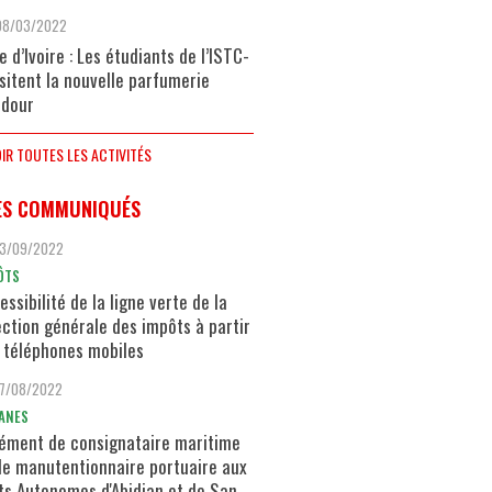
08/03/2022
e d’Ivoire : Les étudiants de l’ISTC-
isitent la nouvelle parfumerie
dour
IR TOUTES LES ACTIVITÉS
ES COMMUNIQUÉS
13/09/2022
ÔTS
essibilité de la ligne verte de la
ection générale des impôts à partir
 téléphones mobiles
17/08/2022
ANES
ément de consignataire maritime
de manutentionnaire portuaire aux
ts Autonomes d'Abidjan et de San