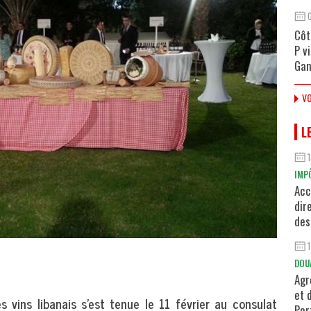
Côt
P v
Gan
VO
L
IMP
Acc
dir
des
DOU
Agr
et 
 vins libanais s’est tenue le 11 février au consulat
Por