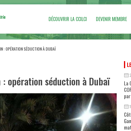
DÉCOUVRIR LA CCILCI
DEVENIR MEMBRE
N : OPÉRATION SÉDUCTION À DUBAÏ
L
 : opération séduction à Dubaï
La 
COR
par
Côt
Gan
mat