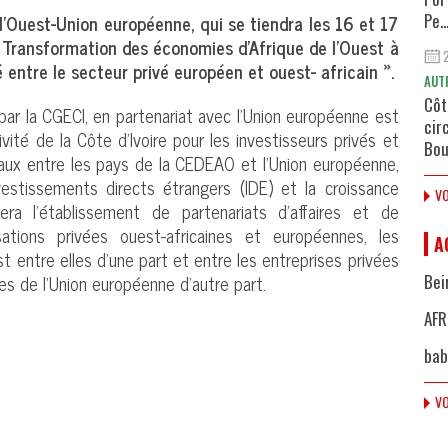
’Ouest-Union européenne, qui se tiendra les 16 et 17
Pe..
:« Transformation des économies d’Afrique de l’Ouest à
 entre le secteur privé européen et ouest- africain ».
AUT
Côt
par la CGECI, en partenariat avec l’Union européenne est
cir
tivité de la Côte d’Ivoire pour les investisseurs privés et
Bou
aux entre les pays de la CEDEAO et l’Union européenne,
estissements directs étrangers (IDE) et la croissance
VO
ra l’établissement de partenariats d’affaires et de
sations privées ouest-africaines et européennes, les
A
st entre elles d’une part et entre les entreprises privées
les de l’Union européenne d’autre part.
Bei
AFR
bab
VO