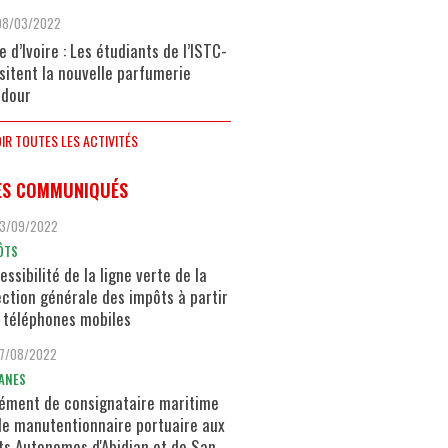
08/03/2022
e d’Ivoire : Les étudiants de l’ISTC-
isitent la nouvelle parfumerie
dour
IR TOUTES LES ACTIVITÉS
ES COMMUNIQUÉS
13/09/2022
ÔTS
essibilité de la ligne verte de la
ection générale des impôts à partir
 téléphones mobiles
17/08/2022
ANES
ément de consignataire maritime
de manutentionnaire portuaire aux
ts Autonomes d'Abidjan et de San