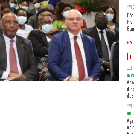
Côt
P v
Gan
VO
L
IMP
Acc
dir
des
DOU
Agr
et 
Por