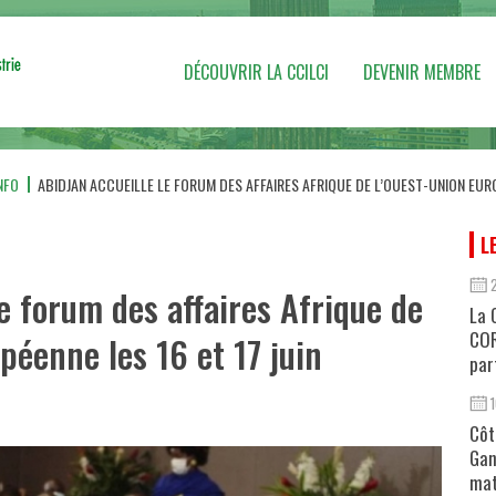
DÉCOUVRIR LA CCILCI
DEVENIR MEMBRE
NFO
ABIDJAN ACCUEILLE LE FORUM DES AFFAIRES AFRIQUE DE L’OUEST-UNION EURO
L
le forum des affaires Afrique de
La 
COR
péenne les 16 et 17 juin
par
Côt
Gan
mat