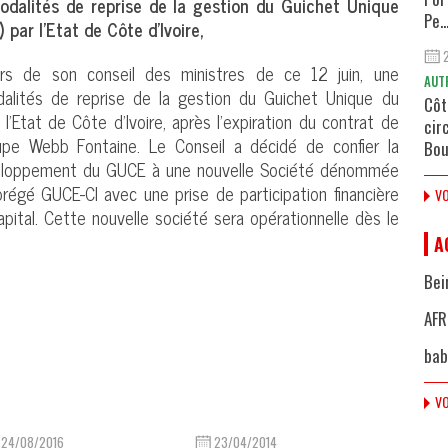
odalités de reprise de la gestion du Guichet Unique
Pe..
ar l’Etat de Côte d’Ivoire,
s de son conseil des ministres de ce 12 juin, une
AUT
alités de reprise de la gestion du Guichet Unique du
Côt
’Etat de Côte d’Ivoire, après l’expiration du contrat de
cir
upe Webb Fontaine. Le Conseil a décidé de confier la
Bou
développement du GUCE à une nouvelle Société dénommée
régé GUCE-CI avec une prise de participation financière
VO
pital. Cette nouvelle société sera opérationnelle dès le
A
Bei
AFR
bab
VO
24/08/2016
23/04/2014