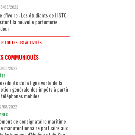
08/03/2022
e d’Ivoire : Les étudiants de l’ISTC-
isitent la nouvelle parfumerie
dour
IR TOUTES LES ACTIVITÉS
ES COMMUNIQUÉS
13/09/2022
ÔTS
essibilité de la ligne verte de la
ection générale des impôts à partir
 téléphones mobiles
17/08/2022
ANES
ément de consignataire maritime
de manutentionnaire portuaire aux
ts Autonomes d'Abidjan et de San