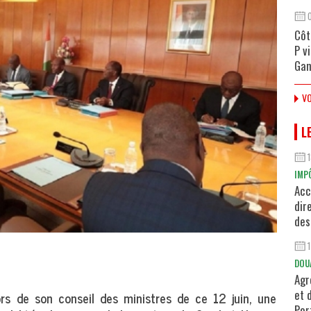
Côt
P v
Gan
VO
L
IMP
Acc
dir
des
DOU
Agr
et 
s de son conseil des ministres de ce 12 juin, une
Por