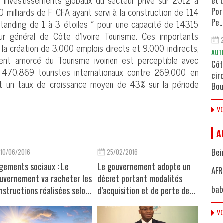
s investissements globaux du secteur privé sur 2012 à
et 
 milliards de F CFA ayant servi à la construction de 114
Por
Pe..
standing de 1 à 3 étoiles » pour une capacité de 14315
ur général de Côte d’Ivoire Tourisme. Ces importants
la création de 3.000 emplois directs et 9.000 indirects,
AUT
ent amorcé du Tourisme ivoirien est perceptible avec
Côt
e 470.869 touristes internationaux contre 269.000 en
cir
t un taux de croissance moyen de 43% sur la période
Bou
VO
A
Bei
10/06/2016
25/02/2016
gements sociaux : Le
Le gouvernement adopte un
AFR
uvernement va racheter les
décret portant modalités
bab
nstructions réalisées selo...
d’acquisition et de perte de...
VO