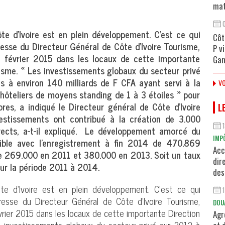
mat
e d’Ivoire est en plein développement. C’est ce qui
Côt
esse du Directeur Général de Côte d’Ivoire Tourisme,
P v
2 février 2015 dans les locaux de cette importante
Gan
isme. « Les investissements globaux du secteur privé
 à environ 140 milliards de F CFA ayant servi à la
VO
hôteliers de moyens standing de 1 à 3 étoiles » pour
es, a indiqué le Directeur général de Côte d’Ivoire
L
estissements ont contribué à la création de 3.000
irects, a-t-il expliqué. Le développement amorcé du
IMP
tible avec l’enregistrement à fin 2014 de 470.869
Acc
re 269.000 en 2011 et 380.000 en 2013. Soit un taux
dir
ur la période 2011 à 2014.
des
e d’Ivoire est en plein développement. C’est ce qui
esse du Directeur Général de Côte d’Ivoire Tourisme,
DOU
vrier 2015 dans les locaux de cette importante Direction
Agr