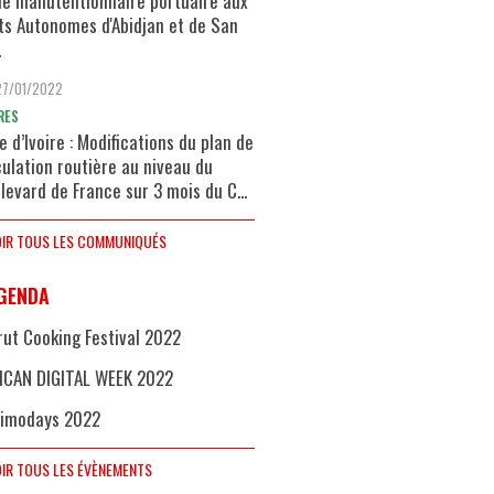
de manutentionnaire portuaire aux
ts Autonomes d'Abidjan et de San
.
27/01/2022
RES
e d’Ivoire : Modifications du plan de
culation routière au niveau du
levard de France sur 3 mois du C...
IR TOUS LES COMMUNIQUÉS
GENDA
rut Cooking Festival 2022
ICAN DIGITAL WEEK 2022
imodays 2022
IR TOUS LES ÉVÈNEMENTS