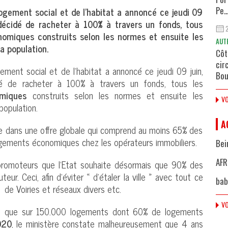
gement social et de l’habitat a annoncé ce jeudi 09
Pe..
décidé de racheter à 100% à travers un fonds, tous
nomiques construits selon les normes et ensuite les
AUT
a population.
Côt
cir
ment social et de l’habitat a annoncé ce jeudi 09 juin,
Bou
é de racheter à 100% à travers un fonds, tous les
miques
construits selon les normes et ensuite les
VO
population.
A
que dans une offre globale qui comprend au moins 65% des
gements économiques chez les opérateurs immobiliers.
Bei
AFR
promoteurs que l’Etat souhaite désormais que 90% des
ur. Ceci, afin d’éviter « d’étaler la ville » avec tout ce
bab
e Voiries et réseaux divers etc.
VO
e que sur 150.000 logements dont 60% de logements
020
, le ministère constate malheureusement que 4 ans