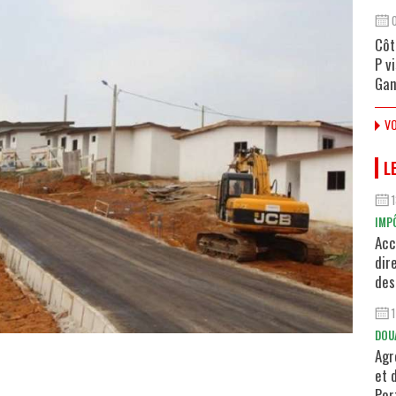
Côt
P v
Gan
VO
L
IMP
Acc
dir
des
DOU
Agr
et 
Por