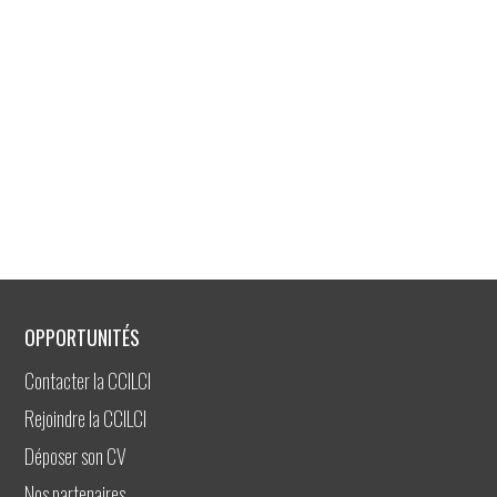
OPPORTUNITÉS
Contacter la CCILCI
Rejoindre la CCILCI
Déposer son CV
Nos partenaires