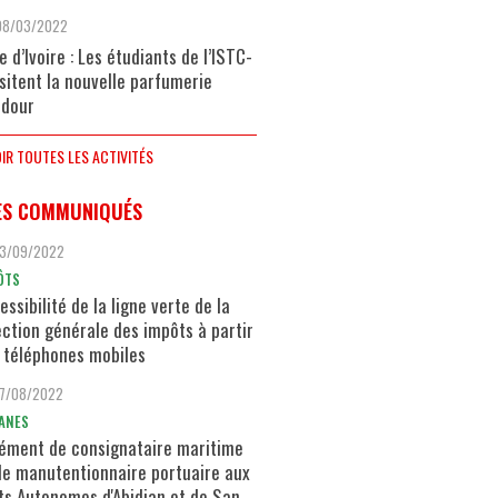
08/03/2022
e d’Ivoire : Les étudiants de l’ISTC-
isitent la nouvelle parfumerie
dour
IR TOUTES LES ACTIVITÉS
ES COMMUNIQUÉS
13/09/2022
ÔTS
essibilité de la ligne verte de la
ection générale des impôts à partir
 téléphones mobiles
17/08/2022
ANES
ément de consignataire maritime
de manutentionnaire portuaire aux
ts Autonomes d'Abidjan et de San