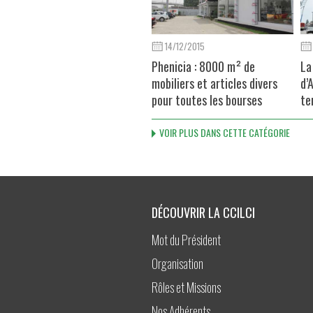
14/12/2015
Phenicia : 8000 m² de
La
mobiliers et articles divers
d’
pour toutes les bourses
te
VOIR PLUS DANS CETTE CATÉGORIE
DÉCOUVRIR LA CCILCI
Mot du Président
Organisation
Rôles et Missions
Nos Adhérents